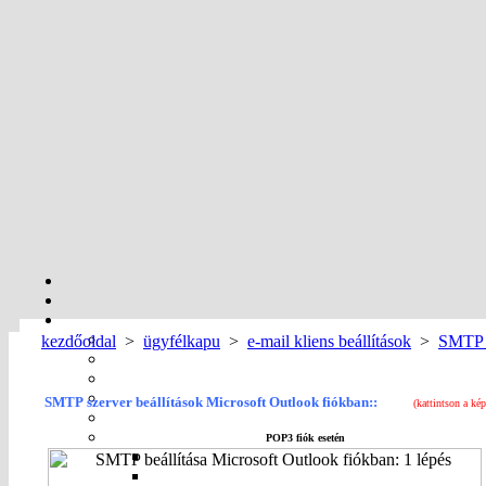
kezdőoldal
>
ügyfélkapu
>
e-mail kliens beállítások
>
SMTP b
SMTP szerver beállítások Microsoft Outlook fiókban::
(kattintson a ké
POP3 fiók esetén