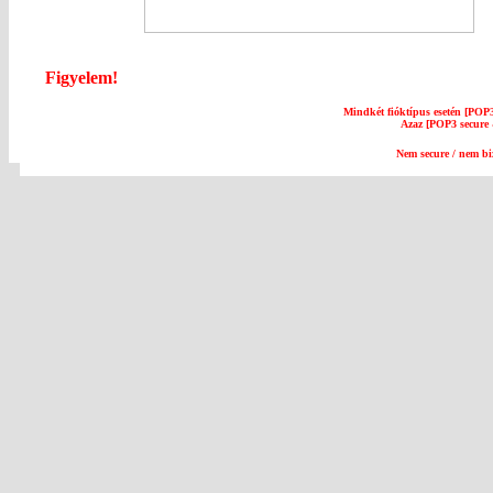
Figyelem!
Mindkét fióktípus esetén [POP3
Azaz [POP3 secure
Nem secure / nem bi