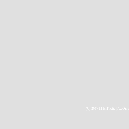
(C) 2017 M.BIT Kft. || Az Ön 